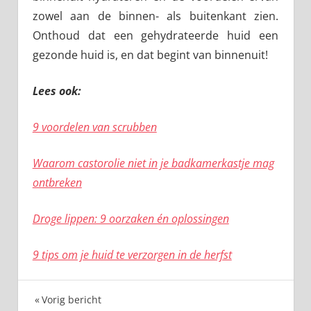
zowel aan de binnen- als buitenkant zien.
Onthoud dat een gehydrateerde huid een
gezonde huid is, en dat begint van binnenuit!
Lees ook:
9 voordelen van scrubben
Waarom castorolie niet in je badkamerkastje mag
ontbreken
Droge lippen: 9 oorzaken én oplossingen
9 tips om je huid te verzorgen in de herfst
Bericht
Vorig bericht