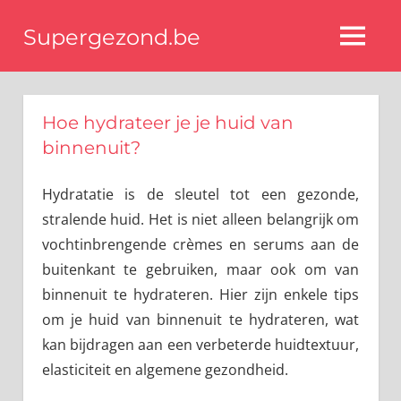
Ga
Supergezond.be
naar
MENU
de
Gezondheid,
gezonde
inhoud
voeding
Hoe hydrateer je je huid van
&
beauty
binnenuit?
Hydratatie is de sleutel tot een gezonde,
stralende huid. Het is niet alleen belangrijk om
vochtinbrengende crèmes en serums aan de
buitenkant te gebruiken, maar ook om van
binnenuit te hydrateren. Hier zijn enkele tips
om je huid van binnenuit te hydrateren, wat
kan bijdragen aan een verbeterde huidtextuur,
elasticiteit en algemene gezondheid.