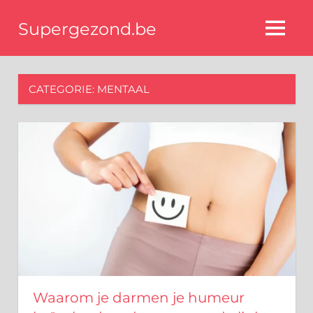
Ga
Supergezond.be
naar
MENU
de
Gezondheid,
gezonde
inhoud
voeding
CATEGORIE:
MENTAAL
&
beauty
Waarom je darmen je humeur