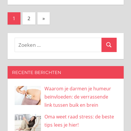
Berichten
Volgende
1
2
»
berichten
paginering
Zoeken
Zoeken
naar:
RECENTE BERICHTEN
Waarom je darmen je humeur
beïnvloeden: de verrassende
link tussen buik en brein
Oma weet raad stress: de beste
tips lees je hier!