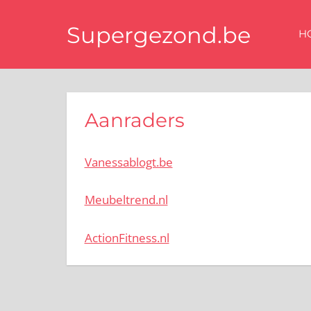
Ga
naar
Supergezond.be
H
de
Gezondheid,
inhoud
gezonde
voeding
&
Aanraders
beauty
Vanessablogt.be
Meubeltrend.nl
ActionFitness.nl