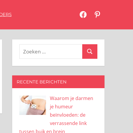
DERS
Facebook
Pinterest
Zoeken
Zoeken
naar:
RECENTE BERICHTEN
Waarom je darmen
je humeur
beïnvloeden: de
verrassende link
tussen buik en brein