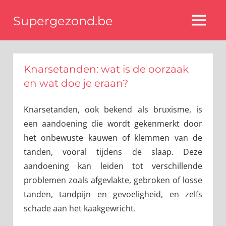
Ga
Supergezond.be
naar
MENU
de
Gezondheid,
gezonde
inhoud
voeding
Knarsetanden: wat is de oorzaak
&
beauty
en wat doe je eraan?
Knarsetanden, ook bekend als bruxisme, is
een aandoening die wordt gekenmerkt door
het onbewuste kauwen of klemmen van de
tanden, vooral tijdens de slaap. Deze
aandoening kan leiden tot verschillende
problemen zoals afgevlakte, gebroken of losse
tanden, tandpijn en gevoeligheid, en zelfs
schade aan het kaakgewricht.