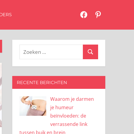
DERS
Facebook
Pinterest
Zoeken
Zoeken
naar:
RECENTE BERICHTEN
Waarom je darmen
je humeur
beïnvloeden: de
verrassende link
tussen buik en brein