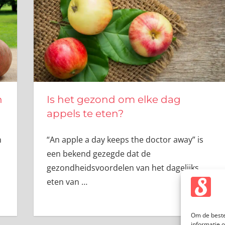
n
Is het gezond om elke dag
appels te eten?
n
“An apple a day keeps the doctor away” is
een bekend gezegde dat de
gezondheidsvoordelen van het dagelijks
eten van
…
Om de beste
informatie 