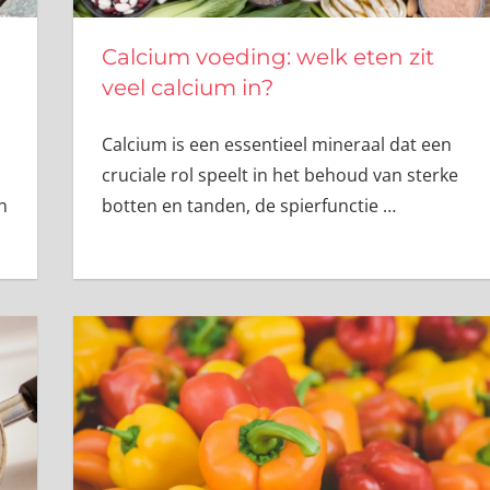
Calcium voeding: welk eten zit
veel calcium in?
Calcium is een essentieel mineraal dat een
cruciale rol speelt in het behoud van sterke
n
botten en tanden, de spierfunctie
…